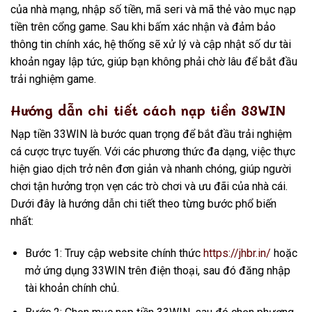
của nhà mạng, nhập số tiền, mã seri và mã thẻ vào mục nạp
tiền trên cổng game. Sau khi bấm xác nhận và đảm bảo
thông tin chính xác, hệ thống sẽ xử lý và cập nhật số dư tài
khoản ngay lập tức, giúp bạn không phải chờ lâu để bắt đầu
trải nghiệm game.
Hướng dẫn chi tiết cách nạp tiền 33WIN
Nạp tiền 33WIN là bước quan trọng để bắt đầu trải nghiệm
cá cược trực tuyến. Với các phương thức đa dạng, việc thực
hiện giao dịch trở nên đơn giản và nhanh chóng, giúp người
chơi tận hưởng trọn vẹn các trò chơi và ưu đãi của nhà cái.
Dưới đây là hướng dẫn chi tiết theo từng bước phổ biến
nhất:
Bước 1: Truy cập website chính thức
https://jhbr.in/
hoặc
mở ứng dụng 33WIN trên điện thoại, sau đó đăng nhập
tài khoản chính chủ.