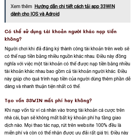
Xem thêm
Hướng dẫn chi tiết cách tải app 33WIN
dành cho IOS và Adroid
Có thể sử dụng tài khoản người khác nạp tiền
không?
Người chơi khi đã đăng ký thành công tài khoản trên web sẽ
có thể nạp tiền bằng nhiều nguồn khác nhau. Điều này đồng
nghĩa với việc một tài khoản có thể được nạp tiền bằng nhiều
tài khoản khác nhau bao gồm cả tài khoản người khác. Điều
này giúp cho quá trình nạp tiền của người dùng thêm phần dễ
dàng và nhanh thuận tiện nhất có thể.
Tạo vốn 33WIN mất phí hay không?
Khi nạp vốn từ ví cá nhân vào trong tài khoản cá cược trên
nhà cái, bạn sẽ không mất bất kỳ khoản phí hạ tầng giao
dịch nào. Mọi thao tác nạp, rút trên website 100% đều là
miễn phí và còn có thể nhận được ưu đãi rất giá trị. Điều này