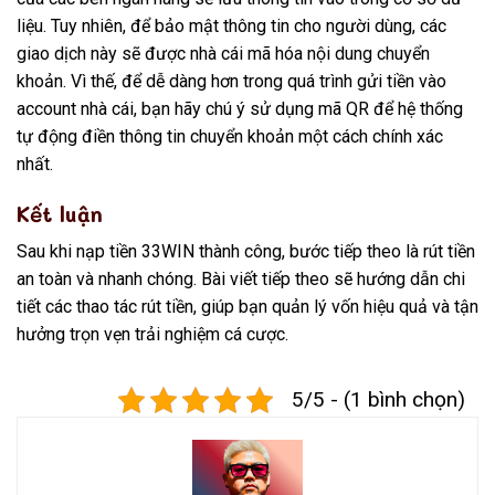
liệu. Tuy nhiên, để bảo mật thông tin cho người dùng, các
giao dịch này sẽ được nhà cái mã hóa nội dung chuyển
khoản. Vì thế, để dễ dàng hơn trong quá trình gửi tiền vào
account nhà cái, bạn hãy chú ý sử dụng mã QR để hệ thống
tự động điền thông tin chuyển khoản một cách chính xác
nhất.
Kết luận
Sau khi nạp tiền 33WIN thành công, bước tiếp theo là rút tiền
an toàn và nhanh chóng. Bài viết tiếp theo sẽ hướng dẫn chi
tiết các thao tác rút tiền, giúp bạn quản lý vốn hiệu quả và tận
hưởng trọn vẹn trải nghiệm cá cược.
5/5 - (1 bình chọn)