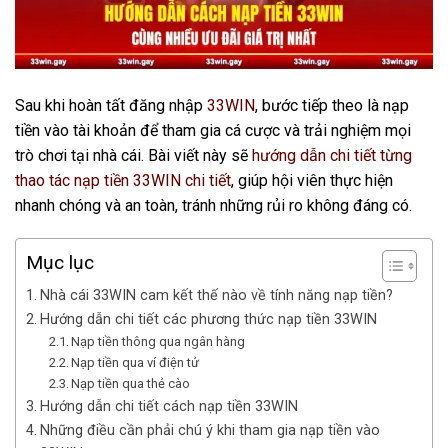
Sau khi hoàn tất đăng nhập
33WIN
, bước tiếp theo là nạp
tiền vào tài khoản để tham gia cá cược và trải nghiệm mọi
trò chơi tại nhà cái. Bài viết này sẽ
hướng dẫn chi tiết từng
thao tác nạp tiền 33WIN chi tiết
, giúp hội viên thực hiện
nhanh chóng và an toàn, tránh những rủi ro không đáng có.
Mục lục
Nhà cái 33WIN cam kết thế nào về tính năng nạp tiền?
Hướng dẫn chi tiết các phương thức nạp tiền 33WIN
Nạp tiền thông qua ngân hàng
Nạp tiền qua ví điện tử
Nạp tiền qua thẻ cào
Hướng dẫn chi tiết cách nạp tiền 33WIN
Những điều cần phải chú ý khi tham gia nạp tiền vào