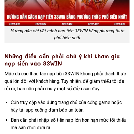
Hướng dẫn chi tiết cách nạp tiền 33WIN bằng phương thức
phổ biến nhất
Những điều cần phải chú ý khi tham gia
nạp tiền vào 33WIN
Mặc dù các thao tác nạp tiền 33WIN không phải thách thức
quá lớn đối với khách hàng. Tuy nhiên, để giảm thiểu tối đa
rủi ro, bạn cần phải chú ý một số điều sau đây:
Cần truy cập vào đúng trang chủ của cổng game hoặc
hãy tải app xuống đảm bảo an toàn.
Bạn cần phải nhập số tiền nạp lớn hơn hạn mức tối thiểu
mà sân chơi đưa ra.