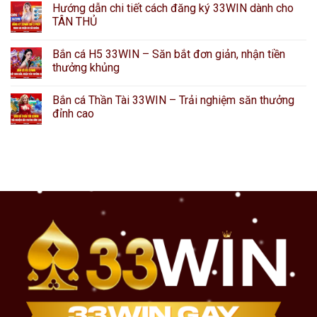
Hướng dẫn chi tiết cách đăng ký 33WIN dành cho
TÂN THỦ
Bắn cá H5 33WIN – Săn bắt đơn giản, nhận tiền
thưởng khủng
Bắn cá Thần Tài 33WIN – Trải nghiệm săn thưởng
đỉnh cao