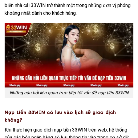
biến nhà cái 33WIN trở thành một trong những đơn vị phóng
khoáng nhất dành cho khách hàng.
Những câu hỏi liên quan trực tiếp tới vấn đề nạp tiền 33WIN
Nạp tiền 33WIN có lưu vào lịch sử giao dịch
không?
Khi thực hiện giao dịch nạp tiền 33WIN trên web, hệ thống
của các bên ngân hàng sẽ lưu thông tin vào trong cơ sở dữ