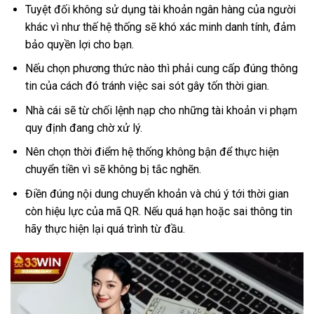
Tuyệt đối không sử dụng tài khoản ngân hàng của người
khác vì như thế hệ thống sẽ khó xác minh danh tính, đảm
bảo quyền lợi cho bạn.
Nếu chọn phương thức nào thì phải cung cấp đúng thông
tin của cách đó tránh việc sai sót gây tốn thời gian.
Nhà cái sẽ từ chối lệnh nạp cho những tài khoản vi phạm
quy định đang chờ xử lý.
Nên chọn thời điểm hệ thống không bận để thực hiện
chuyển tiền vì sẽ không bị tắc nghẽn.
Điền đúng nội dung chuyển khoản và chú ý tới thời gian
còn hiệu lực của mã QR. Nếu quá hạn hoặc sai thông tin
hãy thực hiện lại quá trình từ đầu.