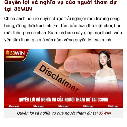
Quyền lợi và nghĩa vụ của người tham dự
tại 33WIN
Chính sách nêu rõ quyền được trải nghiệm môi trường công
bằng, đồng thời trách nhiệm đảm bảo tuân thủ luật chơi, bảo
mật thông tin cá nhân. Sự minh bạch này giúp mọi thành viên
yên tâm tham gia mà vẫn nắm vững quyền lợi của mình.
Quyền lợi và nghĩa vụ của người tham dự tại
33WIN