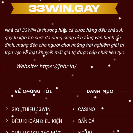
Nhà cái 33WIN
là thương hiệu cá cược hàng đầu châu Á,
quy tụ kho trò chơi đa dạng cùng nền tảng vận hành ổn
định, mang đến cho người chơi những trải nghiệm giải trí
trọn vẹn và loạt khuyến mãi giá trị được cập nhật liên tục.
Website:
https://jhbr.in/
VỀ CHÚNG TÔI
DANH MỤC
GIỚI THIỆU 33WIN
CASINO
ĐIỀU KHOẢN ĐIỀU KIỆN
BẮN CÁ