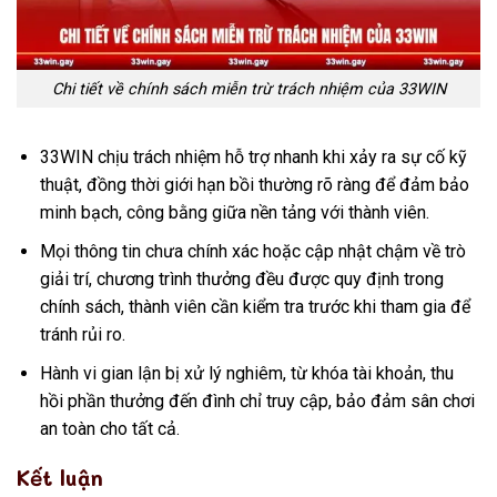
Chi tiết về chính sách miễn trừ trách nhiệm của 33WIN
33WIN chịu trách nhiệm hỗ trợ nhanh khi xảy ra sự cố kỹ
thuật, đồng thời giới hạn bồi thường rõ ràng để đảm bảo
minh bạch, công bằng giữa nền tảng với thành viên.
Mọi thông tin chưa chính xác hoặc cập nhật chậm về trò
giải trí, chương trình thưởng đều được quy định trong
chính sách, thành viên cần kiểm tra trước khi tham gia để
tránh rủi ro.
Hành vi gian lận bị xử lý nghiêm, từ khóa tài khoản, thu
hồi phần thưởng đến đình chỉ truy cập, bảo đảm sân chơi
an toàn cho tất cả.
Kết luận