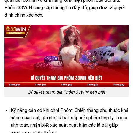
quân bài còn lại và khả năng xuất hiện phỏm của đối thủ.
Phỏm 33WIN cung cấp thông tin đầy đủ, giúp đưa ra quyết
định chính xác hơn.
Bí quyết tham gia Phỏm 33WIN nên biết
Kỹ năng cần có khi chơi Phỏm: Chiến thắng phụ thuộc khả
năng quan sát, ghi nhớ lá bài, sắp xếp phỏm hợp lý. Logic
tính toán, nhận biết xác suất xuất hiện các lá bài giúp
nâng cao cơ hội thắng.