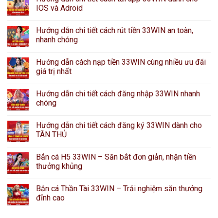
IOS và Adroid
Hướng dẫn chi tiết cách rút tiền 33WIN an toàn,
nhanh chóng
Hướng dẫn cách nạp tiền 33WIN cùng nhiều ưu đãi
giá trị nhất
Hướng dẫn chi tiết cách đăng nhập 33WIN nhanh
chóng
Hướng dẫn chi tiết cách đăng ký 33WIN dành cho
TÂN THỦ
Bắn cá H5 33WIN – Săn bắt đơn giản, nhận tiền
thưởng khủng
Bắn cá Thần Tài 33WIN – Trải nghiệm săn thưởng
đỉnh cao