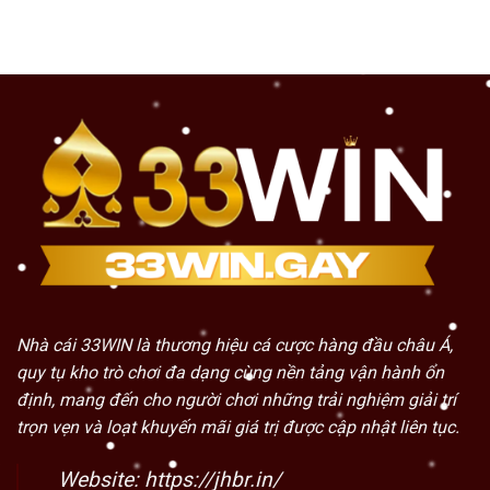
Nhà cái 33WIN
là thương hiệu cá cược hàng đầu châu Á,
quy tụ kho trò chơi đa dạng cùng nền tảng vận hành ổn
định, mang đến cho người chơi những trải nghiệm giải trí
trọn vẹn và loạt khuyến mãi giá trị được cập nhật liên tục.
Website:
https://jhbr.in/