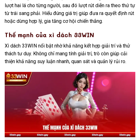
lượt hai lá cho từng người, sau đó lượt rút diễn ra theo thứ tự
từ trái sang phải. Hiểu đúng giá trị giúp đưa ra quyết định rút
hoặc dừng hợp lý, gia tăng cơ hội chiến thắng.
Thế mạnh của xì dách 33WIN
Xì dách 33WIN nổi bật nhờ khả năng kết hợp giải trí và thử
thách tư duy. Không chỉ mang tính giải trí, trò còn giúp cải
thiện khả năng suy luận nhanh, quan sát và quản lý rủi ro.