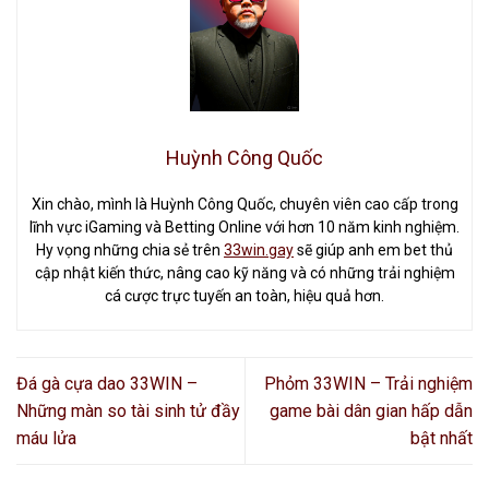
Huỳnh Công Quốc
Xin chào, mình là Huỳnh Công Quốc, chuyên viên cao cấp trong
lĩnh vực iGaming và Betting Online với hơn 10 năm kinh nghiệm.
Hy vọng những chia sẻ trên
33win.gay
sẽ giúp anh em bet thủ
cập nhật kiến thức, nâng cao kỹ năng và có những trải nghiệm
cá cược trực tuyến an toàn, hiệu quả hơn.
Đá gà cựa dao 33WIN –
Phỏm 33WIN – Trải nghiệm
Những màn so tài sinh tử đầy
game bài dân gian hấp dẫn
máu lửa
bật nhất