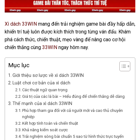
Xì dách 33WIN
mang đến trải nghiệm game bài đầy hấp dẫn,
khiến trí tuệ luôn được kích thích trong từng ván đấu. Khám
phá cách thức, chiến thuật, mẹo vàng để nâng cao cơ hội
chiến thắng cùng
33WIN
ngay hôm nay.
Mục lục
Giới thiệu sơ lược về xì dách 33WIN
Luật chơi cơ bản của xì dách
Các thuật ngữ quan trọng
Giá trị của các lá bài – Hiểu đúng để chiến thắng dễ dàng
Thế mạnh của xì dách 33WIN
Phù hợp tham gia đối với cả người mới và cao thủ chuyên
nghiệp
Kết hợp tính toán và chiến thuật
Khả năng kiểm soát cược
Trải nghiệm sòng bài chuẩn 5 sao từ hình thức trực tuyến