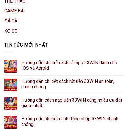
THỂ THAO
GAME BÀI
ĐÁ GÀ
XỔ SỐ
TIN TỨC MỚI NHẤT
Hướng dẫn chi tiết cách tải app 33WIN dành cho
IOS và Adroid
Hướng dẫn chi tiết cách rút tiền 33WIN an toàn,
nhanh chóng
Hướng dẫn cách nạp tiền 33WIN cùng nhiều ưu đãi
giá trị nhất
Hướng dẫn chi tiết cách đăng nhập 33WIN nhanh
chóng