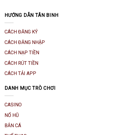
HƯỚNG DẪN TÂN BINH
CÁCH ĐĂNG KÝ
CÁCH ĐĂNG NHẬP
CÁCH NẠP TIỀN
CÁCH RÚT TIỀN
CÁCH TẢI APP
DANH MỤC TRÒ CHƠI
CASINO
NỔ HŨ
BẮN CÁ